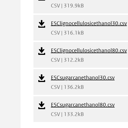
Bestand
CSV | 319.9kB
Download
ESClignocellulosicethanol30.csv
Bestand
CSV | 316.1kB
Download
ESClignocellulosicethanol80.csv
Bestand
CSV | 312.2kB
Download
ESCsugarcanethanol30.csv
Bestand
CSV | 136.2kB
Download
ESCsugarcanethanol80.csv
Bestand
CSV | 133.2kB