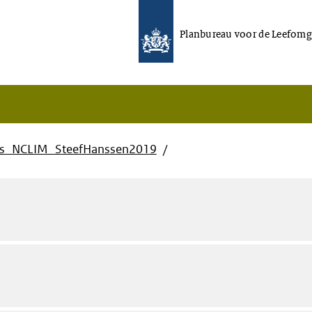
Planbureau voor de Leefomg
es_NCLIM_SteefHanssen2019