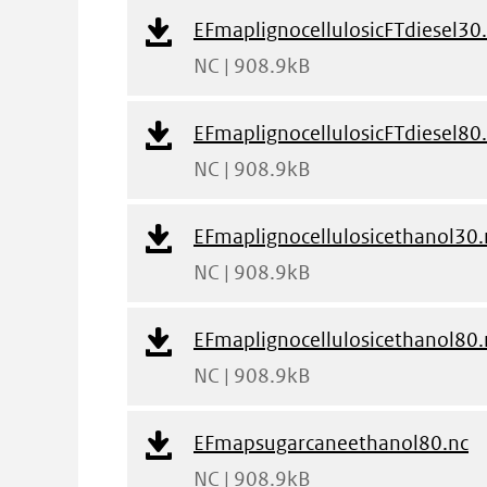
Download
EFmaplignocellulosicFTdiesel30
Bestand
NC | 908.9kB
Download
EFmaplignocellulosicFTdiesel80
Bestand
NC | 908.9kB
Download
EFmaplignocellulosicethanol30.
Bestand
NC | 908.9kB
Download
EFmaplignocellulosicethanol80.
Bestand
NC | 908.9kB
Download
EFmapsugarcaneethanol80.nc
Bestand
NC | 908.9kB