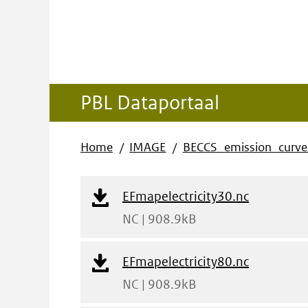
PBL Dataportaal
Home
IMAGE
BECCS_emission_curv
Download
EFmapelectricity30.nc
Bestand
NC | 908.9kB
Download
EFmapelectricity80.nc
Bestand
NC | 908.9kB