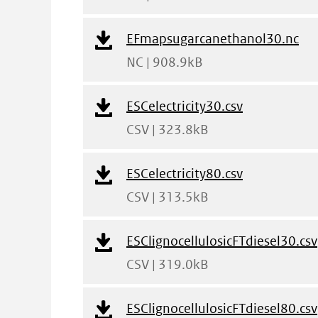
Download
EFmapsugarcanethanol30.nc
Bestand
NC | 908.9kB
Download
ESCelectricity30.csv
Bestand
CSV | 323.8kB
Download
ESCelectricity80.csv
Bestand
CSV | 313.5kB
Download
ESClignocellulosicFTdiesel30.csv
Bestand
CSV | 319.0kB
Download
ESClignocellulosicFTdiesel80.csv