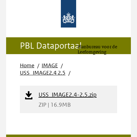
PBL Dataportaal
Planbureau voor de
Leefomgeving
Home
IMAGE
USS_IMAGE2.4 2.5
Download
USS_IMAGE2.4-2.5.zip
Bestand
ZIP | 16.9MB